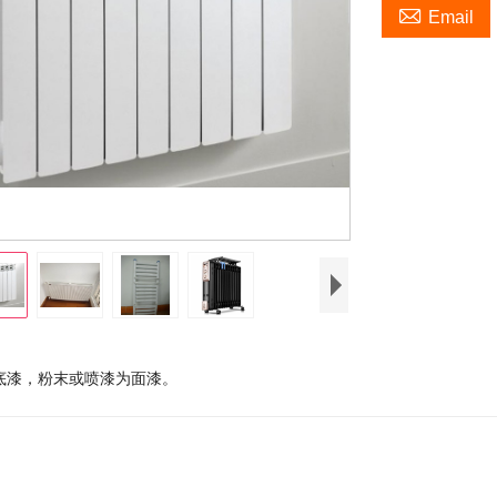

Email
底漆，粉末或喷漆为面漆。